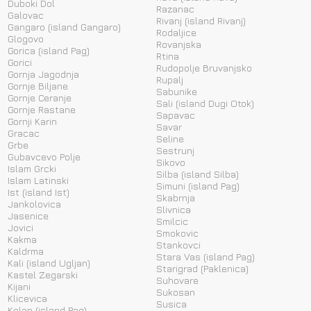
Duboki Dol
Razanac
Galovac
Rivanj (island Rivanj)
Gangaro (island Gangaro)
Rodaljice
Glogovo
Rovanjska
Gorica (island Pag)
Rtina
Gorici
Rudopolje Bruvanjsko
Gornja Jagodnja
Rupalj
Gornje Biljane
Sabunike
Gornje Ceranje
Sali (island Dugi Otok)
Gornje Rastane
Sapavac
Gornji Karin
Savar
Gracac
Seline
Grbe
Sestrunj
Gubavcevo Polje
Sikovo
Islam Grcki
Silba (island Silba)
Islam Latinski
Simuni (island Pag)
Ist (island Ist)
Skabrnja
Jankolovica
Slivnica
Jasenice
Smilcic
Jovici
Smokovic
Kakma
Stankovci
Kaldrma
Stara Vas (island Pag)
Kali (island Ugljan)
Starigrad (Paklenica)
Kastel Zegarski
Suhovare
Kijani
Sukosan
Klicevica
Susica
Kolan (island Pag)