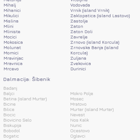
Mihalj
Vodovada
Mihanici
Vrnik (island Vrnik)
Mikulici
Zaklopatica (island Lastovo)
Mislina
Zastolje
Mlini
Zaton
Mliniste
Zaton Doli
Mocici
Zavrelje
Mokosica
Zrnovo (island Korcula)
Molunat
Zrnovska Banja (island
Momici
Korcula)
Mravinjac
Zuljana
Mravnica
Zvekovica
Mrcevo
Durinici
Dalmacija: Šibenik
Badanj
Baljci
Mokro Polje
Betina (island Murter)
Mosec
Bicine
Mratovo
Bilice
Murter (island Murter)
Biocic
Nevest
Biovicino Selo
Nos Kalik
Biskupija
Nunic
Bobodol
Ocestovo
Bogatic
Oglavci