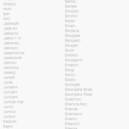
Semic
Hreljici
Seraje
Hum
Sinozici
Ipsi
Sirotici
Ivici
Sisan
Jadreski
Sivati
Jadruhi
Skitaca
Jakacici
Skopljak
Jakici I i II
Skropeti
Jakomici
Skuljari
Jakovici
Slum
Jasenovica
Smolici
Jasenovik
Smoljanci
Jehnici
Snasici
Jelovice
Sorgi
Jezenj
Sorici
Juradi
Sosici
Jural
Sovinjak
Jurazini
Sovinjska Brda
Jurcani
Sovinjsko Polje
Juricani
Srebrnici
Juricev Kal
Stanica Roc
Jurici
Stanisi
Juricici
Stanisovi
Jursici
Starici
Kadumi
Stepcici
Kajini
Sterna