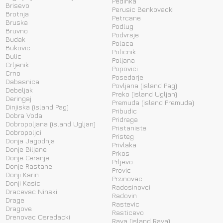
Pedinka
Brisevo
Perusic Benkovacki
Brotnja
Petrcane
Bruska
Podlug
Bruvno
Podvrsje
Budak
Polaca
Bukovic
Policnik
Bulic
Poljana
Crljenik
Popovici
Crno
Posedarje
Dabasnica
Povljana (island Pag)
Debeljak
Preko (island Ugljan)
Deringaj
Premuda (island Premuda)
Dinjiska (island Pag)
Pribudic
Dobra Voda
Pridraga
Dobropoljana (island Ugljan)
Pristaniste
Dobropoljci
Pristeg
Donja Jagodnja
Privlaka
Donje Biljane
Prkos
Donje Ceranje
Prljevo
Donje Rastane
Provic
Donji Karin
Przinovac
Donji Kasic
Radosinovci
Dracevac Ninski
Radovin
Drage
Rastevic
Dragove
Rasticevo
Drenovac Osredacki
Rava (island Rava)