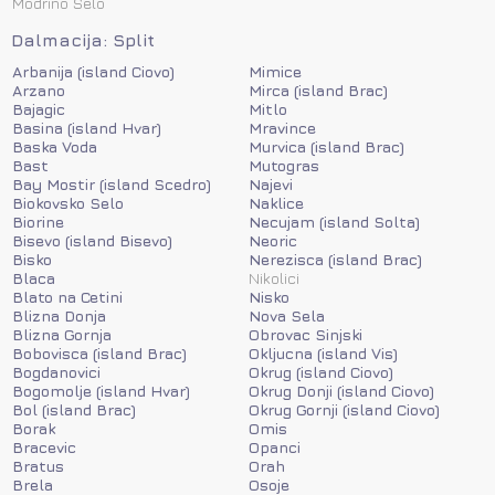
Modrino Selo
Dalmacija: Split
Arbanija (island Ciovo)
Mimice
Arzano
Mirca (island Brac)
Bajagic
Mitlo
Basina (island Hvar)
Mravince
Baska Voda
Murvica (island Brac)
Bast
Mutogras
Bay Mostir (island Scedro)
Najevi
Biokovsko Selo
Naklice
Biorine
Necujam (island Solta)
Bisevo (island Bisevo)
Neoric
Bisko
Nerezisca (island Brac)
Blaca
Nikolici
Blato na Cetini
Nisko
Blizna Donja
Nova Sela
Blizna Gornja
Obrovac Sinjski
Bobovisca (island Brac)
Okljucna (island Vis)
Bogdanovici
Okrug (island Ciovo)
Bogomolje (island Hvar)
Okrug Donji (island Ciovo)
Bol (island Brac)
Okrug Gornji (island Ciovo)
Borak
Omis
Bracevic
Opanci
Bratus
Orah
Brela
Osoje