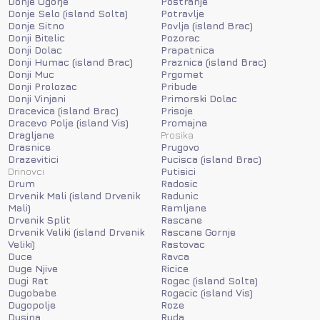
Donje Ogorje
Postranje
Donje Selo (island Solta)
Potravlje
Donje Sitno
Povlja (island Brac)
Donji Bitelic
Pozorac
Donji Dolac
Prapatnica
Donji Humac (island Brac)
Praznica (island Brac)
Donji Muc
Prgomet
Donji Prolozac
Pribude
Donji Vinjani
Primorski Dolac
Dracevica (island Brac)
Prisoje
Dracevo Polje (island Vis)
Promajna
Dragljane
Prosika
Drasnice
Prugovo
Drazevitici
Pucisca (island Brac)
Drinovci
Putisici
Drum
Radosic
Drvenik Mali (island Drvenik
Radunic
Mali)
Ramljane
Drvenik Split
Rascane
Drvenik Veliki (island Drvenik
Rascane Gornje
Veliki)
Rastovac
Duce
Ravca
Duge Njive
Ricice
Dugi Rat
Rogac (island Solta)
Dugobabe
Rogacic (island Vis)
Dugopolje
Roze
Dusina
Ruda