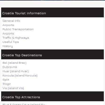
Croatia Tourist Information
General Info
Airports
Public Transportation
Airports
Traffic & Highways
Useful Tips
History
Croatia Top Destinations
Bol (island Brac)
Dubrovnik
Hvar (island Hvar)
Korcula (island Korcula)
Split
Trogir
Vis (island Vis)
Croatia Top Attractions
Blue & Green Cave (island Bisevo)