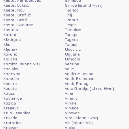
Kastel Kambelovac
Svinisce
Kastel Luksic
Svirce (island Hvar)
Kastel Novi
Tijarica
Kastel Stafilic
Trilj
Kastel Stari
Trnbusi
Kastel Sucurac
Trogir
Kastela
Trolokve
Katuni
Tucepi
Kladnjice
Tugare
Klis
Turjaci
Kljenak
Udovicic
Kokoric
Ugljane
Koljane
Umcani
Komiza (island Vis)
Vedrine
Konjsko
Velic
Koprivno
Velika Milesina
Korusce
Veliki Brocanac
Kosore
Veliki Prolog
Kosute
Velo Grablje (island Hvar)
Kotezi
Vina
Kotlenice
Vinalic
Kozica
Vinine
Kresevo
Vinisce
Krilo Jesenice
Vinovac
Krivodol
Vira (island Hvar)
Krstatice
Vis (island Vis)
Krusvar
Vlaka