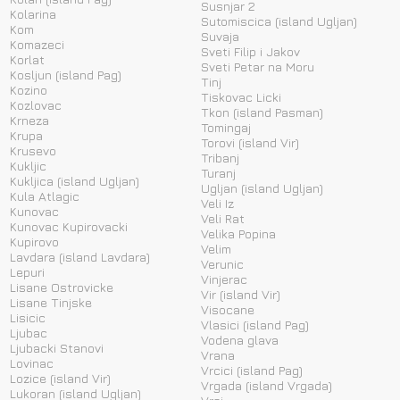
Susnjar 2
Kolarina
Sutomiscica (island Ugljan)
Kom
Suvaja
Komazeci
Sveti Filip i Jakov
Korlat
Sveti Petar na Moru
Kosljun (island Pag)
Tinj
Kozino
Tiskovac Licki
Kozlovac
Tkon (island Pasman)
Krneza
Tomingaj
Krupa
Torovi (island Vir)
Krusevo
Tribanj
Kukljic
Turanj
Kukljica (island Ugljan)
Ugljan (island Ugljan)
Kula Atlagic
Veli Iz
Kunovac
Veli Rat
Kunovac Kupirovacki
Velika Popina
Kupirovo
Velim
Lavdara (island Lavdara)
Verunic
Lepuri
Vinjerac
Lisane Ostrovicke
Vir (island Vir)
Lisane Tinjske
Visocane
Lisicic
Vlasici (island Pag)
Ljubac
Vodena glava
Ljubacki Stanovi
Vrana
Lovinac
Vrcici (island Pag)
Lozice (island Vir)
Vrgada (island Vrgada)
Lukoran (island Ugljan)