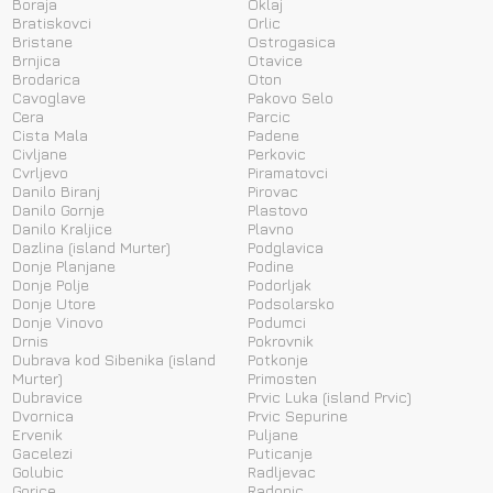
Boraja
Oklaj
Bratiskovci
Orlic
Bristane
Ostrogasica
Brnjica
Otavice
Brodarica
Oton
Cavoglave
Pakovo Selo
Cera
Parcic
Cista Mala
Padene
Civljane
Perkovic
Cvrljevo
Piramatovci
Danilo Biranj
Pirovac
Danilo Gornje
Plastovo
Danilo Kraljice
Plavno
Dazlina (island Murter)
Podglavica
Donje Planjane
Podine
Donje Polje
Podorljak
Donje Utore
Podsolarsko
Donje Vinovo
Podumci
Drnis
Pokrovnik
Dubrava kod Sibenika (island
Potkonje
Murter)
Primosten
Dubravice
Prvic Luka (island Prvic)
Dvornica
Prvic Sepurine
Ervenik
Puljane
Gacelezi
Puticanje
Golubic
Radljevac
Gorice
Radonic