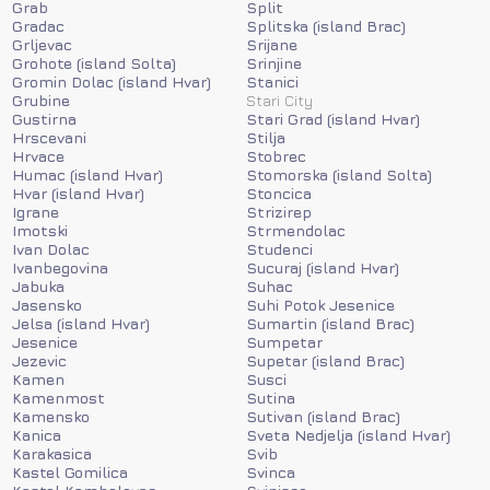
Grab
Split
Gradac
Splitska (island Brac)
Grljevac
Srijane
Grohote (island Solta)
Srinjine
Gromin Dolac (island Hvar)
Stanici
Grubine
Stari City
Gustirna
Stari Grad (island Hvar)
Hrscevani
Stilja
Hrvace
Stobrec
Humac (island Hvar)
Stomorska (island Solta)
Hvar (island Hvar)
Stoncica
Igrane
Strizirep
Imotski
Strmendolac
Ivan Dolac
Studenci
Ivanbegovina
Sucuraj (island Hvar)
Jabuka
Suhac
Jasensko
Suhi Potok Jesenice
Jelsa (island Hvar)
Sumartin (island Brac)
Jesenice
Sumpetar
Jezevic
Supetar (island Brac)
Kamen
Susci
Kamenmost
Sutina
Kamensko
Sutivan (island Brac)
Kanica
Sveta Nedjelja (island Hvar)
Karakasica
Svib
Kastel Gomilica
Svinca