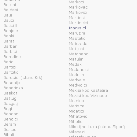
Markoci
Bajkini
Markovac
Baldasi
Markovici
Bale
Martinci
Balici
Martincici
Balici II
Marusici
Banjole
Maruzini
Banki
Mastelici
Barat
Materada
Barban
Matijasi
Barbici
Matohanci
Baredine
Matulini
Barici
Medaki
Bartici
Medancici
Bartolici
Medulin
Barusici (island Krk)
Medveje
Basanija
Medvidici
Basarinka
Mekisi kod Kastelira
Baskoti
Mekisi kod Vizinade
Batlug
Melnica
Bazgalji
Merisce
Begi
Micetici
Bencani
Mihatovici
Bencici
Mihelici
Beram
Mikulijina Luka (island Sipan)
Bertosi
Milanezi
Bibali
Milotski Brijeg