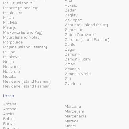
Vrsi
Mali Iz (island Iz)
Vuksic
Mandre (island Pag)
Zadar
Maslenica
Zaglav
Mazin
Zaklopac
Medvida
Zapuntel (island Molat)
Miranje
Zapuzane
Miskovici (island Pag)
Zaton Obrovacki
Molat (island Molat)
Zdrelac (island Pasman)
Morpolaca
Zdrilo
Mrljane (island Pasman)
Zegar
Muline
Zemunik
Muskovci
Zemunik Gornji
Nadin
Zman
Nadvoda
Zrmanja
Nadvrelo
Zrmanja Vrelo
Neteka
Zut
Nevidane (island Pasman)
Zverinac
Nevidane (island Pasman)
Istra
Antenal
Marcana
Antonci
Marceljani
Anzici
Marcenegla
Babici
Mareda
Bacva
Marici
Baderna