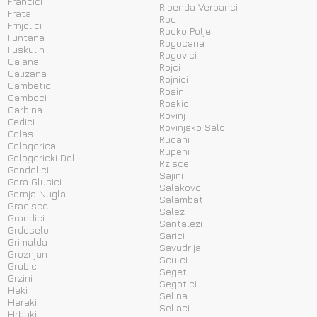
Francici
Ripenda Verbanci
Frata
Roc
Frnjolici
Rocko Polje
Funtana
Rogocana
Fuskulin
Rogovici
Gajana
Rojci
Galizana
Rojnici
Gambetici
Rosini
Gamboci
Roskici
Garbina
Rovinj
Gedici
Rovinjsko Selo
Golas
Rudani
Gologorica
Rupeni
Gologoricki Dol
Rzisce
Gondolici
Sajini
Gora Glusici
Salakovci
Gornja Nugla
Salambati
Gracisce
Salez
Grandici
Santalezi
Grdoselo
Sarici
Grimalda
Savudrija
Groznjan
Sculci
Grubici
Seget
Grzini
Segotici
Heki
Selina
Heraki
Seljaci
Hrboki