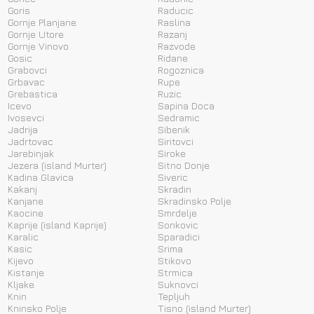
Goris
Raducic
Gornje Planjane
Raslina
Gornje Utore
Razanj
Gornje Vinovo
Razvode
Gosic
Ridane
Grabovci
Rogoznica
Grbavac
Rupe
Grebastica
Ruzic
Icevo
Sapina Doca
Ivosevci
Sedramic
Jadrija
Sibenik
Jadrtovac
Siritovci
Jarebinjak
Siroke
Jezera (island Murter)
Sitno Donje
Kadina Glavica
Siveric
Kakanj
Skradin
Kanjane
Skradinsko Polje
Kaocine
Smrdelje
Kaprije (island Kaprije)
Sonkovic
Karalic
Sparadici
Kasic
Srima
Kijevo
Stikovo
Kistanje
Strmica
Kljake
Suknovci
Knin
Tepljuh
Kninsko Polje
Tisno (island Murter)