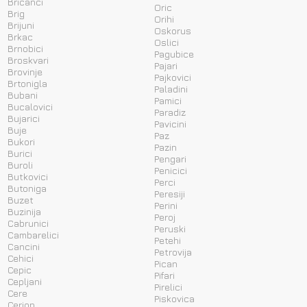
Bricanci
Oric
Brig
Orihi
Brijuni
Oskorus
Brkac
Oslici
Brnobici
Pagubice
Broskvari
Pajari
Brovinje
Pajkovici
Brtonigla
Paladini
Bubani
Pamici
Bucalovici
Paradiz
Bujarici
Pavicini
Buje
Paz
Bukori
Pazin
Burici
Pengari
Buroli
Penicici
Butkovici
Perci
Butoniga
Peresiji
Buzet
Perini
Buzinija
Peroj
Cabrunici
Peruski
Cambarelici
Petehi
Cancini
Petrovija
Cehici
Pican
Cepic
Pifari
Cepljani
Pirelici
Cere
Piskovica
Cerion