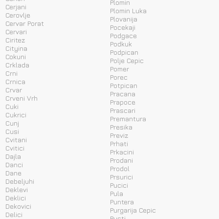
Plomin
Cerjani
Plomin Luka
Cerovlje
Plovanija
Cervar Porat
Pocekaji
Cervari
Podgace
Ciritez
Podkuk
Cityina
Podpican
Cokuni
Polje Cepic
Crklada
Pomer
Crni
Porec
Crnica
Potpican
Crvar
Pracana
Crveni Vrh
Prapoce
Cuki
Prascari
Cukrici
Premantura
Cunj
Presika
Cusi
Previz
Cvitani
Prhati
Cvitici
Prkacini
Dajla
Prodani
Danci
Prodol
Dane
Prsurici
Debeljuhi
Pucici
Deklevi
Pula
Deklici
Puntera
Dekovici
Purgarija Cepic
Delici
Pusti