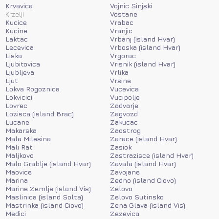
Krvavica
Vojnic Sinjski
Krzelji
Vostane
Kucice
Vrabac
Kucine
Vranjic
Laktac
Vrbanj (island Hvar)
Lecevica
Vrboska (island Hvar)
Liska
Vrgorac
Ljubitovica
Vrisnik (island Hvar)
Ljubljeva
Vrlika
Ljut
Vrsine
Lokva Rogoznica
Vucevica
Lokvicici
Vucipolje
Lovrec
Zadvarje
Lozisca (island Brac)
Zagvozd
Lucane
Zakucac
Makarska
Zaostrog
Mala Milesina
Zarace (island Hvar)
Mali Rat
Zasiok
Maljkovo
Zastrazisce (island Hvar)
Malo Grablje (island Hvar)
Zavala (island Hvar)
Maovice
Zavojane
Marina
Zedno (island Ciovo)
Marine Zemlje (island Vis)
Zelovo
Maslinica (island Solta)
Zelovo Sutinsko
Mastrinka (island Ciovo)
Zena Glava (island Vis)
Medici
Zezevica