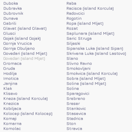
Duboka
Raba
Dubravka
Racisce (island Korcula)
Dubrovnik
Radovcici
Dunave
Rogotin
Gabrili
Ropa (island Mljet)
Glavat (island Glavat)
Rozat
Glusci
Saplunara (island Mljet)
Gojak (island Gojak)
Saric Struga
Gornja Vrucica
Siljeski
Gornje Obuljeno
Sipanska Luka (island Sipan)
Govedari (island Mljet)
Skrivena Luka (island Lastovo)
Govedari (island Mljet)
Slano
Gromaca
Slivno Ravno
Gruda
Smokovljani
Hodilje
Smokvica (island Korcula)
Imotica
Sobra (island Mljet)
Janjina
Soline (island Mljet)
Klek
Soline
Klisevo
Sparagovici
Kneza (island Korcula)
Srebreno
Knezica
Sreser
Kobiljaca
Stankovic
Kolocep (island Kolocep)
Stasevica
Komaji
Stedrica
Komarna
Ston
Komolac
Stravca