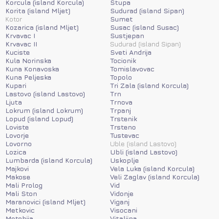
Korcula (island Korcula)
Stupa
Korita (island Mljet)
Sudurad (island Sipan)
Kotor
Sumet
Kozarica (island Mljet)
Susac (island Susac)
Krvavac I
Sustjepan
Krvavac II
Sudurad (island Sipan)
Kuciste
Sveti Andrija
Kula Norinska
Tocionik
Kuna Konavoska
Tomislavovac
Kuna Peljeska
Topolo
Kupari
Tri Zala (island Korcula)
Lastovo (island Lastovo)
Trn
Ljuta
Trnova
Lokrum (island Lokrum)
Trpanj
Lopud (island Lopud)
Trstenik
Loviste
Trsteno
Lovorje
Tustevac
Lovorno
Uble (island Lastovo)
Lozica
Ubli (island Lastovo)
Lumbarda (island Korcula)
Uskoplje
Majkovi
Vela Luka (island Korcula)
Makose
Veli Zaglav (island Korcula)
Mali Prolog
Vid
Mali Ston
Vidonje
Maranovici (island Mljet)
Viganj
Metkovic
Visocani
Metohija
Vitaljina