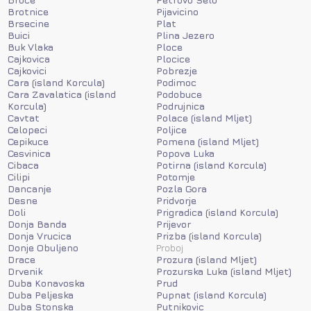
Brotnice
Pijavicino
Brsecine
Plat
Buici
Plina Jezero
Buk Vlaka
Ploce
Cajkovica
Plocice
Cajkovici
Pobrezje
Cara (island Korcula)
Podimoc
Cara Zavalatica (island
Podobuce
Korcula)
Podrujnica
Cavtat
Polace (island Mljet)
Celopeci
Poljice
Cepikuce
Pomena (island Mljet)
Cesvinica
Popova Luka
Cibaca
Potirna (island Korcula)
Cilipi
Potomje
Dancanje
Pozla Gora
Desne
Pridvorje
Doli
Prigradica (island Korcula)
Donja Banda
Prijevor
Donja Vrucica
Prizba (island Korcula)
Donje Obuljeno
Proboj
Drace
Prozura (island Mljet)
Drvenik
Prozurska Luka (island Mljet)
Duba Konavoska
Prud
Duba Peljeska
Pupnat (island Korcula)
Duba Stonska
Putnikovic