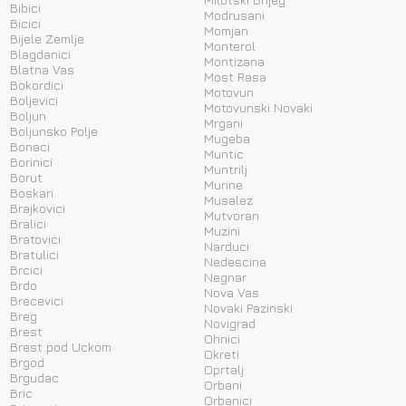
Bibici
Modrusani
Bicici
Momjan
Bijele Zemlje
Monterol
Blagdanici
Montizana
Blatna Vas
Most Rasa
Bokordici
Motovun
Boljevici
Motovunski Novaki
Boljun
Mrgani
Boljunsko Polje
Mugeba
Bonaci
Muntic
Borinici
Muntrilj
Borut
Murine
Boskari
Musalez
Brajkovici
Mutvoran
Bralici
Muzini
Bratovici
Narduci
Bratulici
Nedescina
Brcici
Negnar
Brdo
Nova Vas
Brecevici
Novaki Pazinski
Breg
Novigrad
Brest
Ohnici
Brest pod Uckom
Okreti
Brgod
Oprtalj
Brgudac
Orbani
Bric
Orbanici