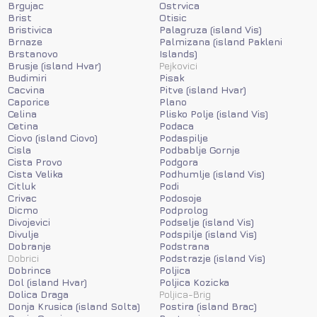
Brgujac
Ostrvica
Brist
Otisic
Bristivica
Palagruza (island Vis)
Brnaze
Palmizana (island Pakleni
Brstanovo
Islands)
Brusje (island Hvar)
Pejkovici
Budimiri
Pisak
Cacvina
Pitve (island Hvar)
Caporice
Plano
Celina
Plisko Polje (island Vis)
Cetina
Podaca
Ciovo (island Ciovo)
Podaspilje
Cisla
Podbablje Gornje
Cista Provo
Podgora
Cista Velika
Podhumlje (island Vis)
Citluk
Podi
Crivac
Podosoje
Dicmo
Podprolog
Divojevici
Podselje (island Vis)
Divulje
Podspilje (island Vis)
Dobranje
Podstrana
Dobrici
Podstrazje (island Vis)
Dobrince
Poljica
Dol (island Hvar)
Poljica Kozicka
Dolica Draga
Poljica-Brig
Donja Krusica (island Solta)
Postira (island Brac)