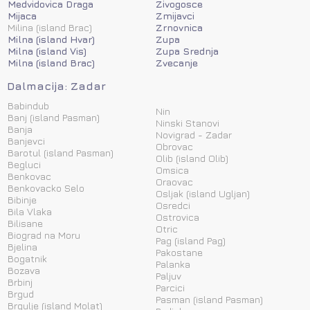
Medvidovica Draga
Zivogosce
Mijaca
Zmijavci
Milina (island Brac)
Zrnovnica
Milna (island Hvar)
Zupa
Milna (island Vis)
Zupa Srednja
Milna (island Brac)
Zvecanje
Dalmacija: Zadar
Babindub
Nin
Banj (island Pasman)
Ninski Stanovi
Banja
Novigrad - Zadar
Banjevci
Obrovac
Barotul (island Pasman)
Olib (island Olib)
Begluci
Omsica
Benkovac
Oraovac
Benkovacko Selo
Osljak (island Ugljan)
Bibinje
Osredci
Bila Vlaka
Ostrovica
Bilisane
Otric
Biograd na Moru
Pag (island Pag)
Bjelina
Pakostane
Bogatnik
Palanka
Bozava
Paljuv
Brbinj
Parcici
Brgud
Pasman (island Pasman)
Brgulje (island Molat)