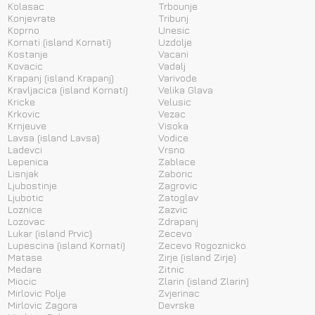
Kolasac
Trbounje
Konjevrate
Tribunj
Koprno
Unesic
Kornati (island Kornati)
Uzdolje
Kostanje
Vacani
Kovacic
Vadalj
Krapanj (island Krapanj)
Varivode
Kravljacica (island Kornati)
Velika Glava
Kricke
Velusic
Krkovic
Vezac
Krnjeuve
Visoka
Lavsa (island Lavsa)
Vodice
Ladevci
Vrsno
Lepenica
Zablace
Lisnjak
Zaboric
Ljubostinje
Zagrovic
Ljubotic
Zatoglav
Loznice
Zazvic
Lozovac
Zdrapanj
Lukar (island Prvic)
Zecevo
Lupescina (island Kornati)
Zecevo Rogoznicko
Matase
Zirje (island Zirje)
Medare
Zitnic
Miocic
Zlarin (island Zlarin)
Mirlovic Polje
Zvjerinac
Mirlovic Zagora
Devrske