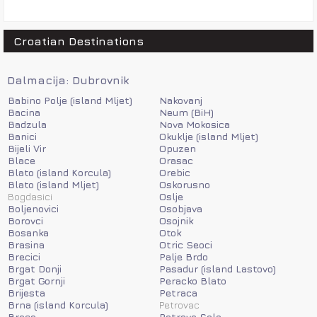
Croatian Destinations
Dalmacija: Dubrovnik
Babino Polje (island Mljet)
Nakovanj
Bacina
Neum (BiH)
Badzula
Nova Mokosica
Banici
Okuklje (island Mljet)
Bijeli Vir
Opuzen
Blace
Orasac
Blato (island Korcula)
Orebic
Blato (island Mljet)
Oskorusno
Bogdasici
Oslje
Boljenovici
Osobjava
Borovci
Osojnik
Bosanka
Otok
Brasina
Otric Seoci
Brecici
Palje Brdo
Brgat Donji
Pasadur (island Lastovo)
Brgat Gornji
Peracko Blato
Brijesta
Petraca
Brna (island Korcula)
Petrovac
Broce
Petrovo Selo