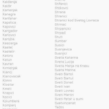
Kaldanija
Stifanici
Kaldir
Stokovci
Kamenjak
Strana
Kanegra
Stranici
Kanfanar
Stranici kod Svetog Lovreca
Kapelica
Strmac
Kapovici
Strpancici
Karigador
Strped
Karlovici
Stuti
Karojba
Sumber
Kascerga
Susici
Kastel
Susnjevica
Kastelir
Susnjici
Katoro
Sveta Katarina
Katun
Sveta Lucija
Kavran
Sveta Marija na Krasu
Kirmenjak
Sveta Marina
Klarici
Sveti Bartol
Klenovscak
Sveti Bartul
Klimni
Sveti Donat
Klostar
Sveti Ivan
Kmeti
Sveti Lovrec
Knapici
Sveti Martin
Kocici
Sveti Petar u sumi
Kolumbera
Svetvincenat
Kompanj
Tadini