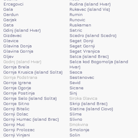
Ercegovci
Rudina (island Hvar)
Gala
Rukavac (island Vis)
Gardun
Rumin
Garjak
Runovic
Gata
Ruskamen
Gdinj (island Hvar)
Satric
Gizdavac
Scedro (island Scedro)
Glavice
Seget Donji
Glavina Donja
Seget Gornji
Glavina Gornja
Seget Vranjica
Gljev
Selca (island Brac)
Godinj (island Hvar)
Selca kod Bogomolja (island
Gornja Brela
Hvar)
Gornja Krusica (island Solta)
Seoca
Gornja Podstrana
Sestanovac
Gornje Igrane
Sevid
Gornje Ogorje
Sicane
Gornje Postinje
Sinj
Gornje Selo (island Solta)
Siroka Glavica
Gornje Sitno
Skrip (island Brac)
Gornji Bitelic
Slatine (island Ciovo)
Gornji Dolac
Slime
Gornji Humac (island Brac)
Slivno
Gornji Muc
Smokvina
Gornji Prolozac
Smolonje
Gornji Vinjani
Solin