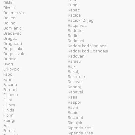
Diklici
Putini
Divsici
Rabac
Dolenja Vas
Racice
Dolica
Racicki Brijeg
Dolinci
Racja Vas
Domijanici
Radetici
Dracevac
Radini
Draguc
Radmani
Draguzeti
Radosi kod Visnjana
Duga Luka
Radosi kod Zbandaja
Duga Uvala
Radovani
Duricici
Rafaeli
Dvori
Rajki
Erkovcici
Rakalj
Fabci
Rakotule
Farini
Rakovci
Fazana
Rapanji
Ferenci
Rapavel
Filipana
Rasa
Filipi
Raspor
Filipini
Ravni
Finida
Rebici
Fiorini
Rezanci
Flengi
Rimnjak
Foli
Ripenda Kosi
Forcici
Ripenda Kras